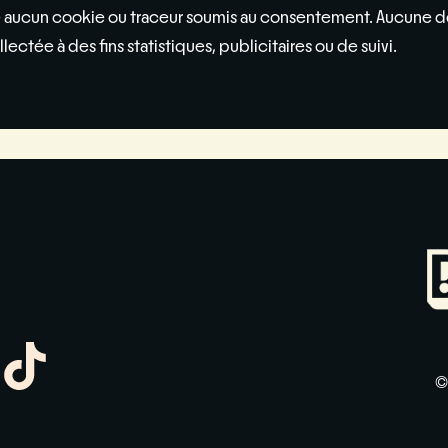
 aucun cookie ou traceur soumis au consentement. Aucune 
llectée à des fins statistiques, publicitaires ou de suivi.
pp
gram
uesky
TikTok
©