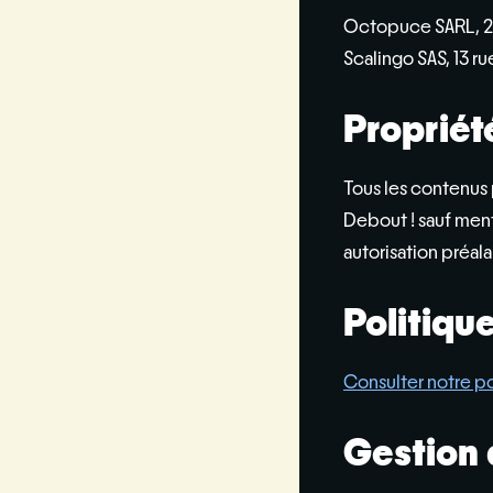
Octopuce SARL, 25 
Scalingo SAS, 13 r
Propriété
Tous les contenus p
Debout ! sauf ment
autorisation préala
Politique
Consulter notre po
Gestion 