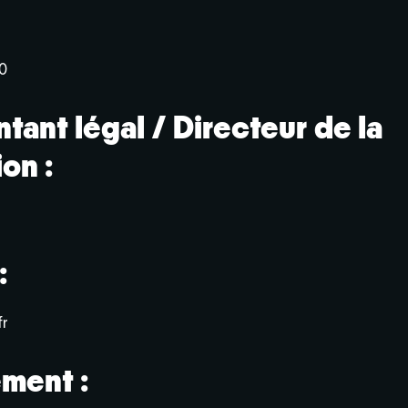
0
tant légal / Directeur de la
on :
:
r
ment :