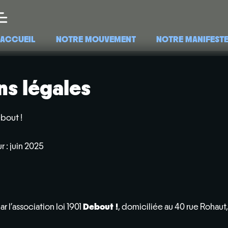
ACCUEIL
NOTRE MOUVEMENT
NOTRE MANIFEST
ns légales
ebout !
r : juin 2025
Debout !
r l’association loi 1901
, domiciliée au 40 rue Rohau