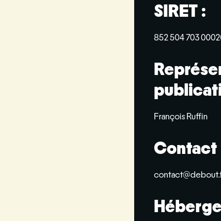
SIRET :
852 504 703 0002
Représen
publicati
François Ruffin
Contact 
contact@debout.f
Héberge