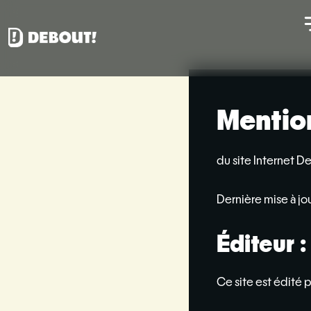
Aller
au
contenu
Mentio
du site Internet D
Dernière mise à jou
Éditeur :
Ce site est édité pa